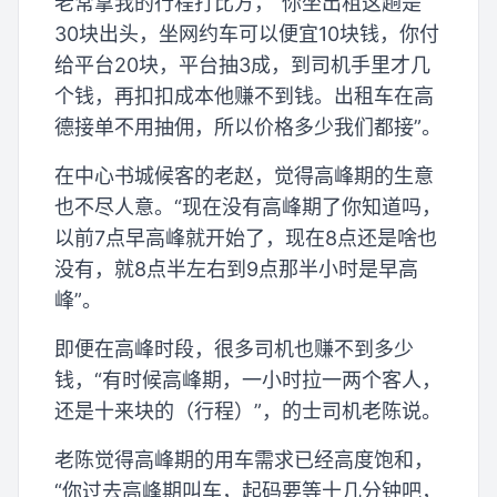
老常拿我的行程打比方，“你坐出租这趟是
30块出头，坐网约车可以便宜10块钱，你付
给平台20块，平台抽3成，到司机手里才几
个钱，再扣扣成本他赚不到钱。出租车在高
德接单不用抽佣，所以价格多少我们都接”。
在中心书城候客的老赵，觉得高峰期的生意
也不尽人意。“现在没有高峰期了你知道吗，
以前7点早高峰就开始了，现在8点还是啥也
没有，就8点半左右到9点那半小时是早高
峰”。
即便在高峰时段，很多司机也赚不到多少
钱，“有时候高峰期，一小时拉一两个客人，
还是十来块的（行程）”，的士司机老陈说。
老陈觉得高峰期的用车需求已经高度饱和，
“你过去高峰期叫车，起码要等十几分钟吧，