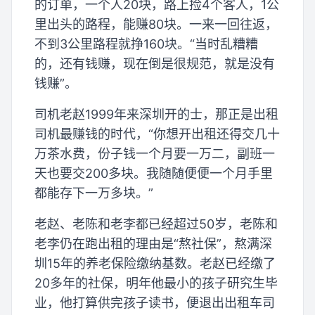
的订单，一个人20块，路上捡4个客人，1公
里出头的路程，能赚80块。一来一回往返，
不到3公里路程就挣160块。“当时乱糟糟
的，还有钱赚，现在倒是很规范，就是没有
钱赚”。
司机老赵1999年来深圳开的士，那正是出租
司机最赚钱的时代，“你想开出租还得交几十
万茶水费，份子钱一个月要一万二，副班一
天也要交200多块。我随随便便一个月手里
都能存下一万多块。”
老赵、老陈和老李都已经超过50岁，老陈和
老李仍在跑出租的理由是“熬社保”，熬满深
圳15年的养老保险缴纳基数。老赵已经缴了
20多年的社保，明年他最小的孩子研究生毕
业，他打算供完孩子读书，便退出出租车司