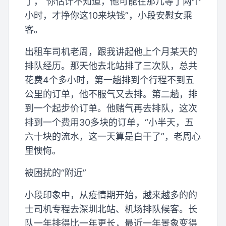
了，“你估计不知道，他可能在那儿等了两个
小时，才挣你这10来块钱”，小段安慰女乘
客。
出租车司机老周，跟我讲起他上个月某天的
排队经历。那天他去北站排了三次队，总共
花费4个多小时，第一趟排到个行程不到五
公里的订单，他不服气又去排。第二趟，排
到一个起步价订单。他赌气再去排队，这次
排到一个费用30多块的订单，“小半天，五
六十块的流水，这一天算是白干了”，老周心
里懊悔。
被困扰的“附近”
小段印象中，从疫情期开始，越来越多的的
士司机专程去深圳北站、机场排队候客。长
队一年排得比一年更长，最近一年景象变得