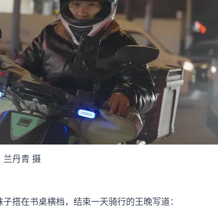
兰丹青 摄
袜子搭在书桌横档，结束一天骑行的王晚写道：