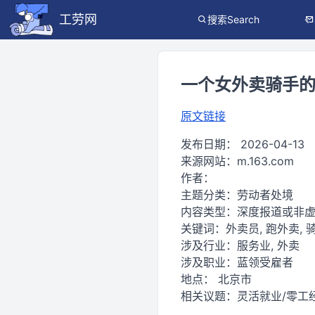
工劳网
搜索Search
一个女外卖骑手的
原文链接
发布日期：
2026-04-13
来源网站：
m.163.com
作者：
主题分类：
劳动者处境
内容类型：
深度报道或非
关键词：
外卖员, 跑外卖, 骑
涉及行业：
服务业, 外卖
涉及职业：
蓝领受雇者
地点：
北京市
相关议题：
灵活就业/零工经