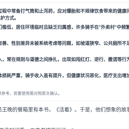
过程中常备打气筒和止泻药，应对爆胎和不规律饮食带来的健康
保护方式。
门槛低，居住环境临时且缺乏归属感，许多骑手在“外卖村”中频
完善、性别差异未被系统考虑等问题，如坡道狭窄、公共厕所不
入，常在规则与道德之间挣扎，出现如闯红灯、逆行、撒谎等行
体损耗严重，骑手收入虽有提升，但健康状况恶化，医疗支出增加
供参考，若要使用需对照原文确认。
员王晚的餐箱里有本书，《活着》。于是，他们想象的故