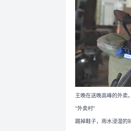
王晚在送晚高峰的外卖。
“外卖村”
踢掉鞋子，雨水浸湿的