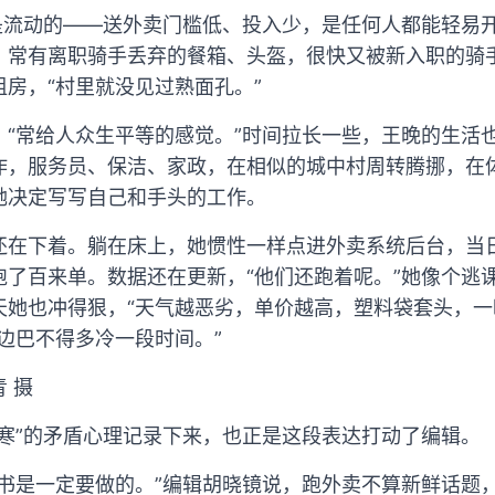
都是流动的——送外卖门槛低、投入少，是任何人都能轻易
，常有离职骑手丢弃的餐箱、头盔，很快又被新入职的骑
房，“村里就没见过熟面孔。”
“常给人众生平等的感觉。”时间拉长一些，王晚的生活也
作，服务员、保洁、家政，在相似的城中村周转腾挪，在
她决定写写自己和手头的工作。
还在下着。躺在床上，她惯性一样点进外卖系统后台，当
跑了百来单。数据还在更新，“他们还跑着呢。”她像个逃
天她也冲得狠，“天气越恶劣，单价越高，塑料袋套头，一
边巴不得多冷一段时间。”
 摄
天寒”的矛盾心理记录下来，也正是这段表达打动了编辑。
本书是一定要做的。”编辑胡晓镜说，跑外卖不算新鲜话题