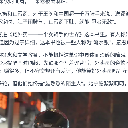
来没时间看，二来老被雨淋烂。”
气筒和止泻药。对于王晚和中国超一千万骑手来说，送餐
不定时，肚子闹脾气，止泻药下肚，就能“忍者无敌”。
写进《跑外卖——一个女骑手的世界》这本书里。有人称
但因为过于详细，这本书也被一些人称为“流水账”，意思
的概念和文学教条，不能概括送单途中具体而琐碎的障碍。
超速提醒同时响起，先顾哪个？差评背后，外卖员的道德
么？赚得多，但不守交规还有差评，他能算好外卖员吗？守
多轮，但他们始终是“最熟悉的陌生人”。她宁愿絮絮叨叨