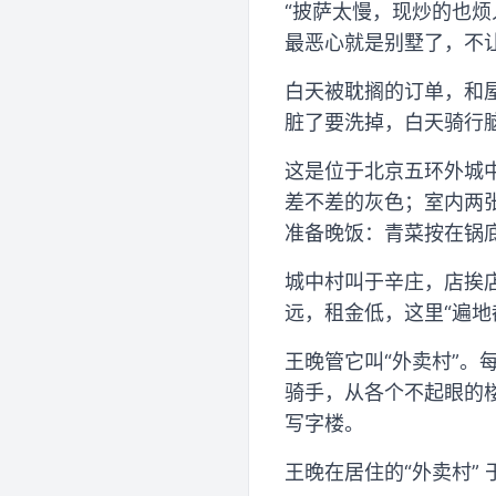
“披萨太慢，现炒的也
最恶心就是别墅了，不
白天被耽搁的订单，和
脏了要洗掉，白天骑行
这是位于北京五环外城
差不差的灰色；室内两
准备晚饭：青菜按在锅
城中村叫于辛庄，店挨
远，租金低，这里“遍地
王晚管它叫“外卖村”。
骑手，从各个不起眼的
写字楼。
王晚在居住的“外卖村” 