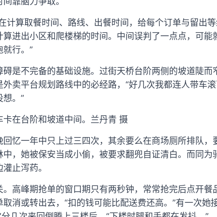
时间靠脑力争取。
都在计算取餐时间、路线、出餐时间，给每个订单与留出
计算进出小区和爬楼梯的时间。中间误判了一点点，可能
就行。”
障碍是不完备的基础设施。过街天桥台阶两侧的坡道陡而窄
是外卖平台规划路线中的必经路，“好几次我都连人带车
想。”
车卡在台阶和坡道中间。兰丹青 摄
晚回忆一年中只上过三四次，其余要么在商场厕所排队，
林中，她被保安当成小偷，被要求翻兜自证清白。而同为
边灌止泻药。
关。高峰期抢单的窗口期只有两秒钟，常常抢完后点开餐
取消或转出去，“扣的钱可能比配送费还高。”有一次她接
”分几次来回倒腾上三楼后，“下楼时腿和手都在发抖。”