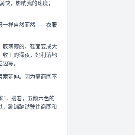
能骑快，影响我的速度；
服一样自然而然——衣服
，底薄薄的，鞋面变成大
。收工的深夜，她利落地
吃边写。
摸索延伸。因为离商圈不
家”，接着，五颜六色的
过，蹦蹦跶跶驶往商圈和