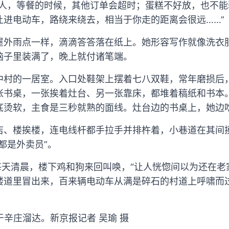
烦人，等餐的时候，其他订单会超时；蛋糕不好放，也不
让进电动车，路绕来绕去，相当于你走的距离会很远……”
屋外雨点一样，滴滴答答落在纸上。她形容写作就像洗衣
脑子里装满了，晚上就付诸笔端。
中村的一居室。入口处鞋架上摆着七八双鞋，常年磨损后
张书桌，一张挨着灶台、另一张靠床，都堆着稿纸和书本
底烫软，主食是三秒就熟的面线。灶台边的书桌上，她边
店、楼挨楼，连电线杆都手拉手并排杵着，小巷道在其间
都是外卖员”。
每天清晨，楼下鸡和狗来回叫唤，“让人恍惚间以为还在老
楼道里冒出来，百来辆电动车从满是碎石的村道上呼啸而
于辛庄溜达。新京报记者 吴瑜 摄