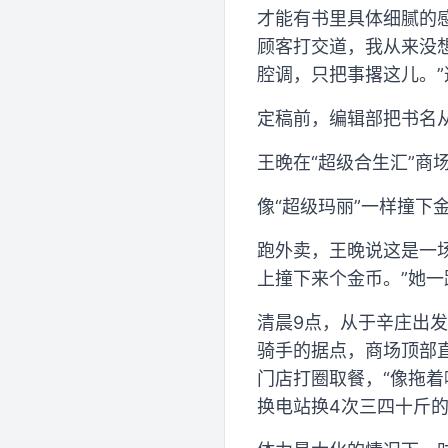
才能有书里具体细腻的
顾客打交道，我从来没
腔调，只把事撂这儿。
定稿前，编辑部把书名
王晚在“超级合生汇”商
像“超级玛丽”一样撞下
跑外卖，王晚说这是一场
上撞下来个金币。”她一路
清晨9点，从于辛庄出发
骑手的据点，商场顶部直
门店打圈取餐，“像拖着
换电站换4次三四十斤的