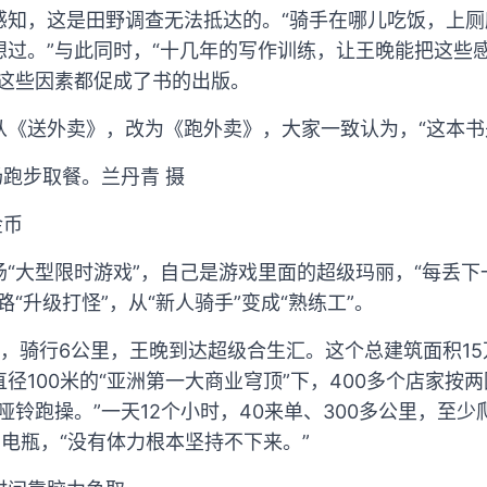
感知，这是田野调查无法抵达的。“骑手在哪儿吃饭，上
想过。”与此同时，“十几年的写作训练，让王晚能把这些
”这些因素都促成了书的出版。
从《送外卖》，改为《跑外卖》，大家一致认为，“这本书
场跑步取餐。兰丹青 摄
金币
“大型限时游戏”，自己是游戏里面的超级玛丽，“每丢
“升级打怪”，从“新人骑手”变成“熟练工”。
，骑行6公里，王晚到达超级合生汇。这个总建筑面积1
径100米的“亚洲第一大商业穹顶”下，400多个店家按
哑铃跑操。”一天12个小时，40来单、300多公里，至少
电瓶，“没有体力根本坚持不下来。”